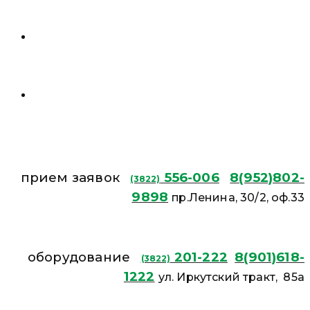
прием заявок
556-006
8(952)802-
(3822)
9898
пр.Ленина, 30/2, оф.33
оборудование
201-222
8(901)618-
(3822)
1222
ул. Иркутский тракт, 85а