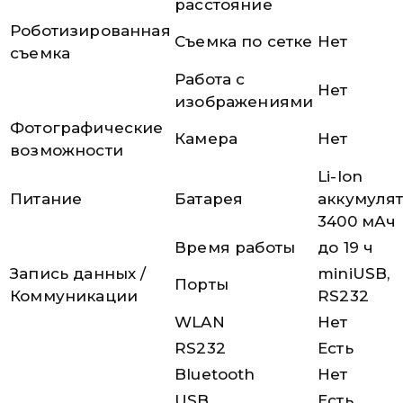
расстояние
Роботизированная
Съемка по сетке
Нет
съемка
Работа с
Нет
изображениями
Фотографические
Камера
Нет
возможности
Li-Ion
Питание
Батарея
аккумуля
3400 мАч
Время работы
до 19 ч
Запись данных /
miniUSB,
Порты
Коммуникации
RS232
WLAN
Нет
RS232
Есть
Bluetooth
Нет
USB
Есть