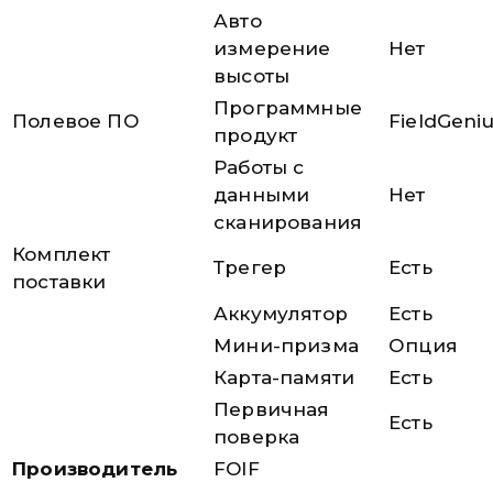
Авто
измерение
Нет
высоты
Программные
Полевое ПО
FieldGeni
продукт
Работы c
данными
Нет
сканирования
Комплект
Трегер
Есть
поставки
Аккумулятор
Есть
Мини-призма
Опция
Карта-памяти
Есть
Первичная
Есть
поверка
Производитель
FOIF