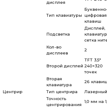
дисплея
Буквенно
Тип клавиатуры
цифровая
клавиш
Дисплей,
Подсветка
клавиатур
сетка нит
Кол-во
2
дисплеев
TFT 3,5″
Второй дисплей
240×320
точек
Вторая
26 клави
клавиатура
Центрир
Тип центрира
Лазерны
Точность
1,0 мм на 1
центрирования