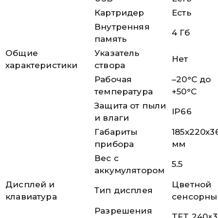
Картридер
Есть
Внутренняя
4 Гб
память
Общие
Указатель
Нет
характеристики
створа
Рабочая
–20°С до
температура
+50°С
Защита от пыли
IP66
и влаги
Габариты
185х220х3
прибора
мм
Вес с
5.5
аккумулятором
Дисплей и
Цветной
Тип дисплея
клавиатура
сенсорны
Разрешения
TFT 240×