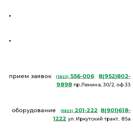
прием заявок
556-006
8(952)802-
(3822)
9898
пр.Ленина, 30/2, оф.33
оборудование
201-222
8(901)618-
(3822)
1222
ул. Иркутский тракт, 85а