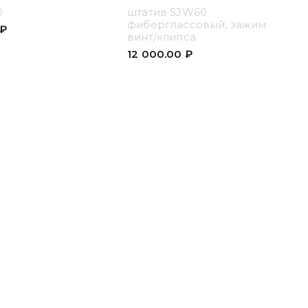
0
штатив SJW60
фиберглассовый, зажим
₽
винт/клипса
12 000.00
₽