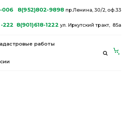
-006
8(952)802-9898
пр.Ленина, 30/2, оф.33
-222
8(901)618-1222
ул. Иркутский тракт, 85а
адастровые работы
0
нсии