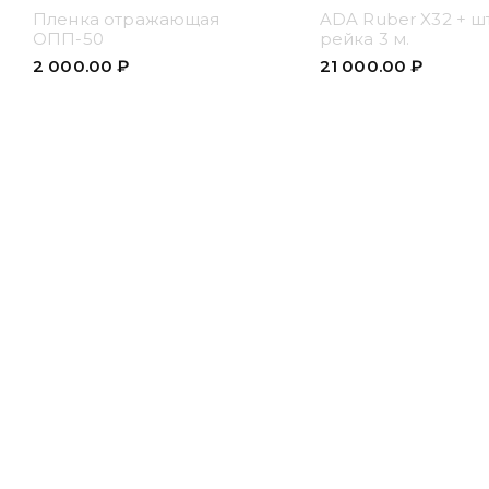
Пленка отражающая
ADA Ruber X32 + ш
ОПП-50
рейка 3 м.
2 000.00
₽
21 000.00
₽