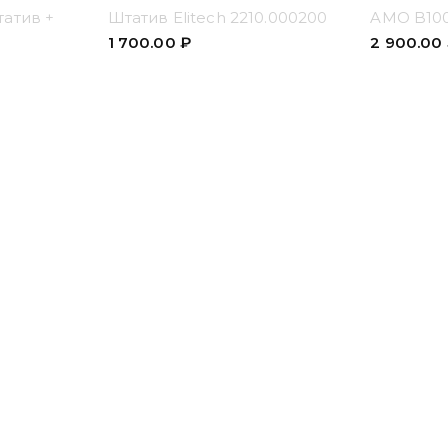
татив +
Штатив Elitech 2210.000200
AMO B10
1 700.00
₽
2 900.00