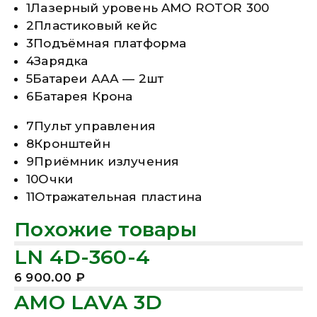
1
Лазерный уровень AMO ROTOR 300
2
Пластиковый кейс
3
Подъёмная платформа
4
Зарядка
5
Батареи ААА — 2шт
6
Батарея Крона
7
Пульт управления
8
Кронштейн
9
Приёмник излучения
10
Очки
11
Отражательная пластина
Похожие товары
LN 4D-360-4
6 900.00
₽
AMO LAVA 3D