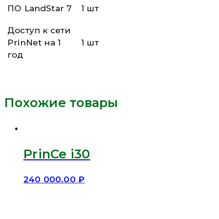
ПО LandStar 7
1 шт
Доступ к сети
PrinNet на 1
1 шт
год
Похожие товары
PrinCe i30
240 000.00
₽