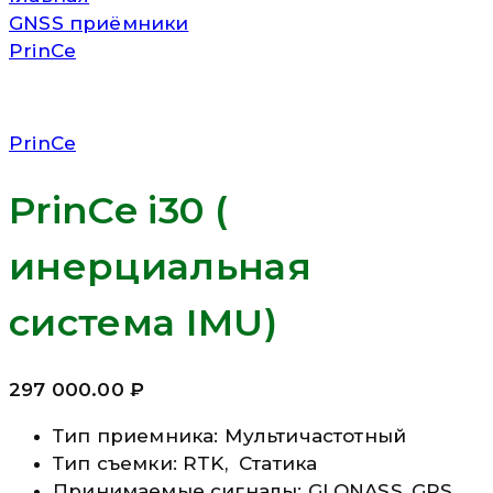
GNSS приёмники
PrinCe
PrinCe
PrinCe i30 (
инерциальная
система IMU)
297 000.00
₽
Тип приемника: Мультичастотный
Тип съемки: RTK, Статика
Принимаемые сигналы: GLONASS, GPS,