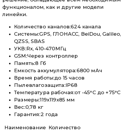
функционалом, как и другие модели
линейки.
Количество каналов:
624 канала
Системы:
GPS, ГЛОНАСС, BeiDou, Galileo,
QZSS, SBAS
УКВ:
Rx, 410-470МГц
GSM:
Через контроллер
Память:
8 Гб
Емкость аккумулятора:
6800 мАч
Время работы:
до 15 часов
Пылевлагозащита:
IP68
Температура рабочая:
от -45°C до +75°C
Размеры:
119x119x85 мм
Вес:
0,78 кг
Гарантия:
2 года
Наименование
Количество