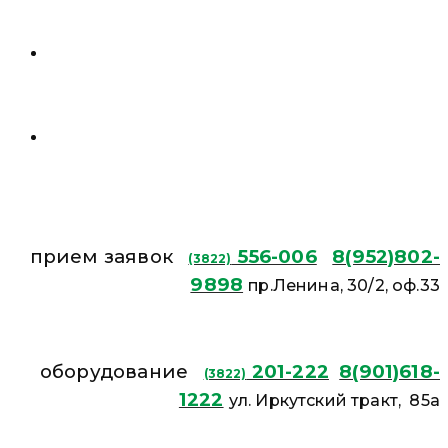
прием заявок
556-006
8(952)802-
(3822)
9898
пр.Ленина, 30/2, оф.33
оборудование
201-222
8(901)618-
(3822)
1222
ул. Иркутский тракт, 85а