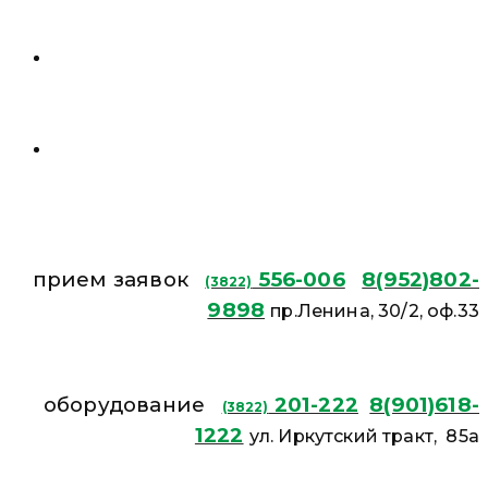
прием заявок
556-006
8(952)802-
(3822)
9898
пр.Ленина, 30/2, оф.33
оборудование
201-222
8(901)618-
(3822)
1222
ул. Иркутский тракт, 85а