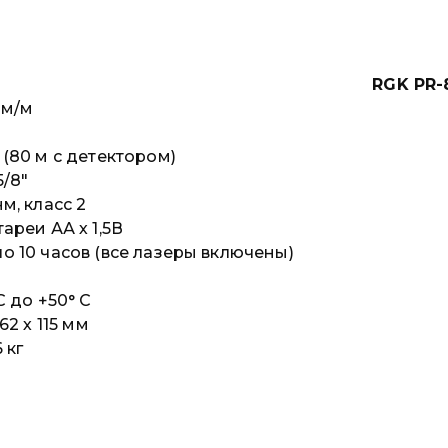
RGK PR-
мм/м
 (80 м с детектором)
 5/8″
нм, класс 2
тареи АА х 1,5В
о 10 часов (все лазеры включены)
 С до +50° С
 62 х 115 мм
 кг