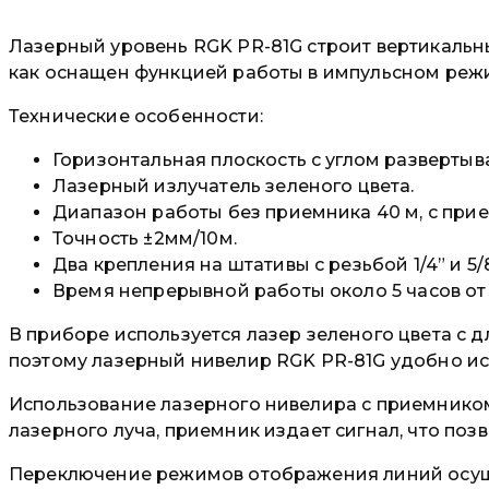
Лазерный уровень RGK PR-81G строит вертикальны
как оснащен функцией работы в импульсном реж
Технические особенности:
Горизонтальная плоскость с углом развертыва
Лазерный излучатель зеленого цвета.
Диапазон работы без приемника 40 м, с прие
Точность ±2мм/10м.
Два крепления на штативы с резьбой 1/4” и 5/8
Время непрерывной работы около 5 часов от 
В приборе используется лазер зеленого цвета с д
поэтому лазерный нивелир RGK PR-81G удобно ис
Использование лазерного нивелира с приемником
лазерного луча, приемник издает сигнал, что поз
Переключение режимов отображения линий осуще