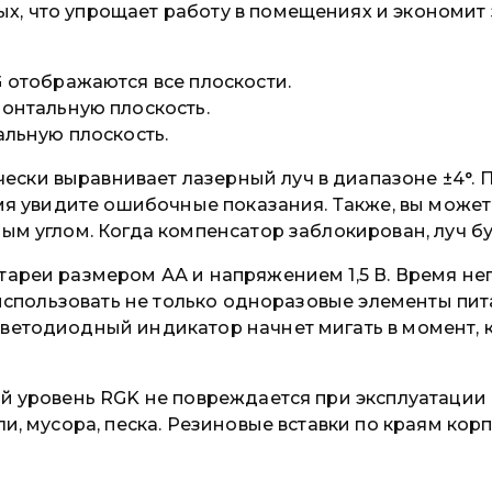
х, что упрощает работу в помещениях и экономит 
 отображаются все плоскости.
онтальную плоскость.
альную плоскость.
ски выравнивает лазерный луч в диапазоне ±4°. 
ремя увидите ошибочные показания. Также, вы може
ным углом. Когда компенсатор заблокирован, луч б
атареи размером АА и напряжением 1,5 В. Время н
т использовать не только одноразовые элементы пит
Светодиодный индикатор начнет мигать в момент, 
ый уровень RGK не повреждается при эксплуатации 
ли, мусора, песка. Резиновые вставки по краям кор