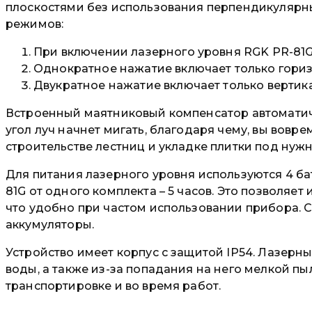
плоскостями без использования перпендикулярны
режимов:
При включении лазерного уровня RGK PR-81G
Однократное нажатие включает только гориз
Двукратное нажатие включает только вертик
Встроенный маятниковый компенсатор автоматиче
угол луч начнет мигать, благодаря чему, вы вов
строительстве лестниц и укладке плитки под нуж
Для питания лазерного уровня используются 4 б
81G от одного комплекта – 5 часов. Это позволяе
что удобно при частом использовании прибора. 
аккумуляторы.
Устройство имеет корпус с защитой IP54. Лазерн
воды, а также из-за попадания на него мелкой пы
транспортировке и во время работ.