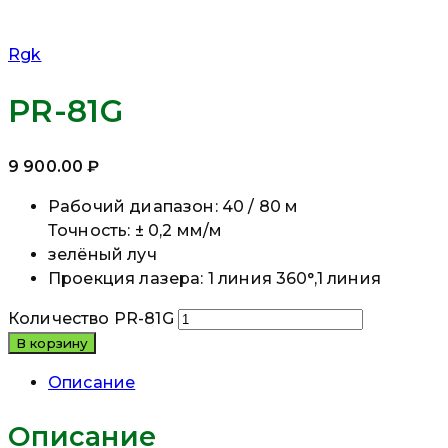
Rgk
PR-81G
9 900.00
₽
Рабочий диапазон: 40 / 80 м
Точность: ± 0,2 мм/м
зелёный луч
Проекция лазера: 1 линия 360°,1 линия
Количество PR-81G
В корзину
Описание
Описание