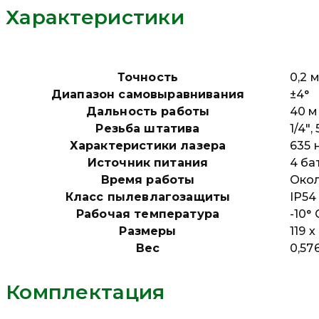
Характеристики
Точность
0,2 
Диапазон самовыравнивания
±4°
Дальность работы
40 м
Резьба штатива
1/4″,
Характеристики лазера
635 
Источник питания
4 ба
Время работы
Окол
Класс пылевлагозащиты
IP54
Рабочая температура
-10°
Размеры
119 х
Вес
0,576
Комплектация