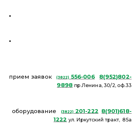
прием заявок
556-006
8(952)802-
(3822)
9898
пр.Ленина, 30/2, оф.33
оборудование
201-222
8(901)618-
(3822)
1222
ул. Иркутский тракт, 85а