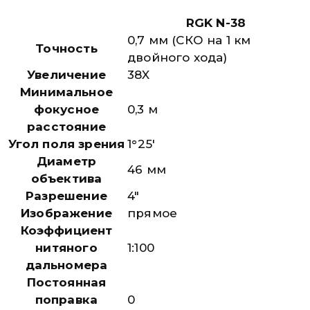
RGK N-38
0,7 мм (СКО на 1 км
Точность
двойного хода)
Увеличение
38X
Минимальное
фокусное
0,3 м
расстояние
Угол поля зрения
1°25′
Диаметр
46 мм
объектива
Разрешение
4″
Изображение
прямое
Коэффициент
нитяного
1:100
дальномера
Постоянная
поправка
0