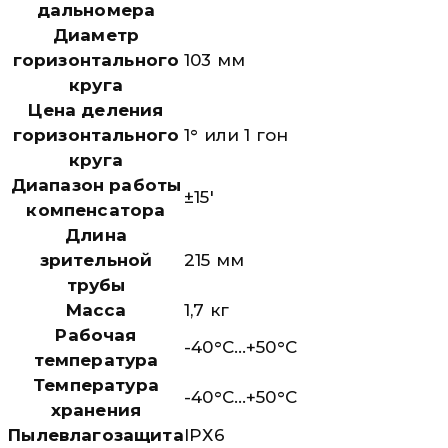
дальномера
Диаметр
горизонтального
103 мм
круга
Цена деления
горизонтального
1° или 1 гон
круга
Диапазон работы
±15′
компенсатора
Длина
зрительной
215 мм
трубы
Масса
1,7 кг
Рабочая
-40°C…+50°C
температура
Температура
-40°C…+50°C
хранения
Пылевлагозащита
IPХ6