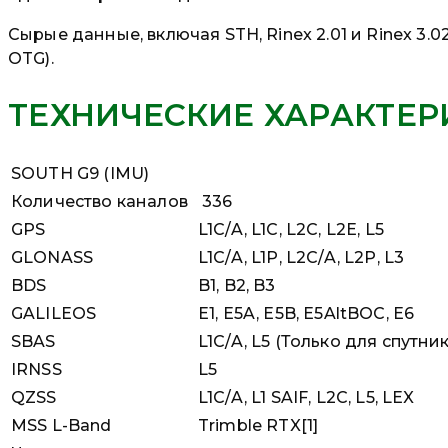
Сырые данные, включая STH, Rinex 2.01 и Rinex 3.
OTG).
ТЕХНИЧЕСКИЕ ХАРАКТЕР
SOUTH G9 (IMU)
Количество каналов
336
GPS
L1C/A, L1C, L2C, L2E, L5
GLONASS
L1C/A, L1P, L2C/A, L2P, L3
BDS
B1, B2, B3
GALILEOS
E1, E5A, E5B, E5AltBOC, E6
SBAS
L1C/A, L5 (Только для спутн
IRNSS
L5
QZSS
L1C/A, L1 SAIF, L2C, L5, LEX
MSS L-Band
Trimble RTX[1]