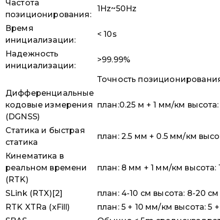
Частота
1Hz~50Hz
позиционирования:
Время
< 10s
инициализации:
Надежность
>99.99%
инициализации:
Точность позиционировани
Дифференциальные
кодовые измерения
план:0.25 м + 1 мм/км высота:
(DGNSS)
Статика и быстрая
план: 2.5 мм + 0.5 мм/км высо
статика
Кинематика в
реальном времени
план: 8 мм + 1 мм/км высота: 
(RTK)
SLink (RTX)[2]
план: 4-10 см высота: 8-20 см
RTK XTRa (xFill)
план: 5 + 10 мм/км высота: 5 