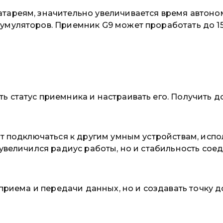
атареям, значительно увеличивается время автон
муляторов. Приемник G9 может проработать до 15 
 статус приемника и настраивать его. Получить до
т подключаться к другим умным устройствам, исполь
 увеличился радиус работы, но и стабильность сое
 приема и передачи данных, но и создавать точку д