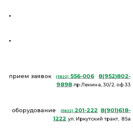
прием заявок
556-006
8(952)802-
(3822)
9898
пр.Ленина, 30/2, оф.33
оборудование
201-222
8(901)618-
(3822)
1222
ул. Иркутский тракт, 85а