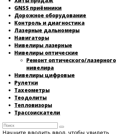
Хиты продаж
GNSS приёмники
Дорожное оборудование
Контроль и диагностика
Лазерные дальномеры
Навигаторы
Нивелиры лазерные
Нивелиры оптические
Ремонт оптического/лазерного
нивелира
Нивелиры цифровые
Рулетки
Тахеометры
Теодолиты
Тепловизоры
Трассоискатели
Начните вводить ввод, чтобы увидеть