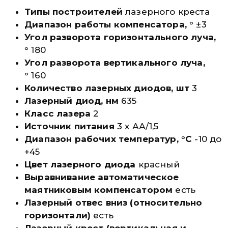
Типы построителей
лазерного креста
Диапазон работы компенсатора, °
±3
Угол разворота горизонтального луча,
°
180
Угол разворота вертикального луча,
°
160
Количество лазерных диодов, шт
3
Лазерный диод, нм
635
Класс лазера
2
Источник питания
3 х АА/1,5
Диапазон рабочих температур, °С
-10 до
+45
Цвет лазерного диода
красный
Выравнивание автоматическое
маятниковым компенсатором
есть
Лазерный отвес вниз (относительно
горизонтали)
есть
Лазерный крест (вертикальная и