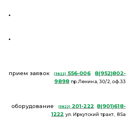
прием заявок
556-006
8(952)802-
(3822)
9898
пр.Ленина, 30/2, оф.33
оборудование
201-222
8(901)618-
(3822)
1222
ул. Иркутский тракт, 85а