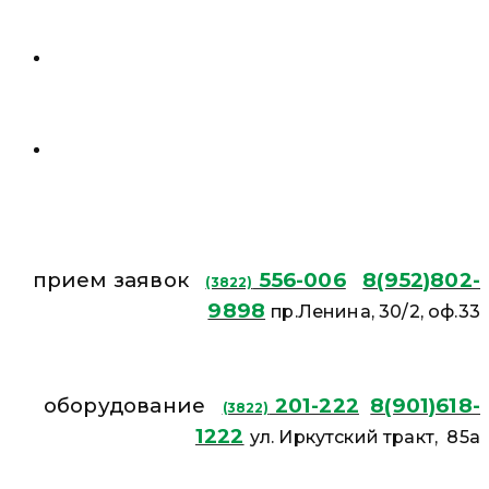
прием заявок
556-006
8(952)802-
(3822)
9898
пр.Ленина, 30/2, оф.33
оборудование
201-222
8(901)618-
(3822)
1222
ул. Иркутский тракт, 85а