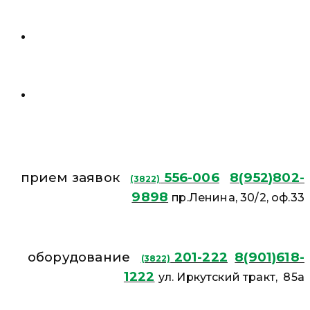
прием заявок
556-006
8(952)802-
(3822)
9898
пр.Ленина, 30/2, оф.33
оборудование
201-222
8(901)618-
(3822)
1222
ул. Иркутский тракт, 85а