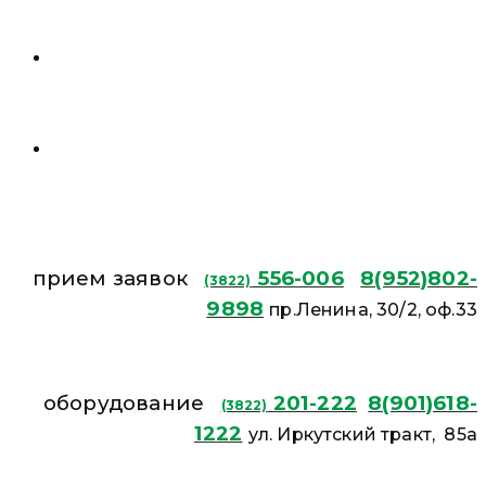
прием заявок
556-006
8(952)802-
(3822)
9898
пр.Ленина, 30/2, оф.33
оборудование
201-222
8(901)618-
(3822)
1222
ул. Иркутский тракт, 85а