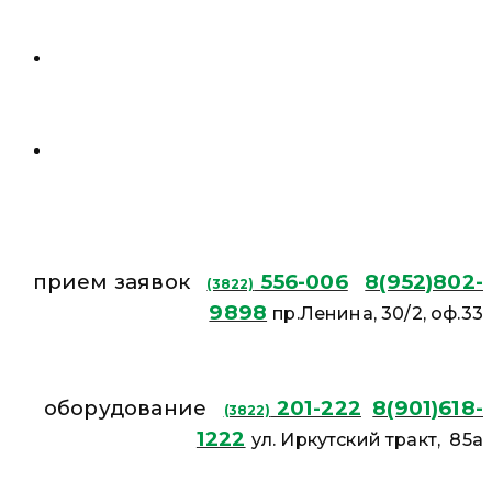
прием заявок
556-006
8(952)802-
(3822)
9898
пр.Ленина, 30/2, оф.33
оборудование
201-222
8(901)618-
(3822)
1222
ул. Иркутский тракт, 85а