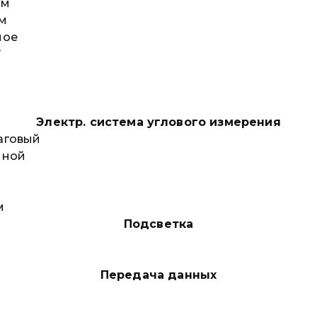
мм
м
мое
’
Электр. система углового измерения
аговый
йной
м
Подсветка
Передача данных