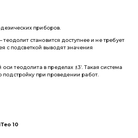
еодезических приборов.
— теодолит становится доступнее и не требует
ея с подсветкой выводят значения
си теодолита в пределах ±3’. Такая система
ю подстройку при проведении работ.
Teo 10