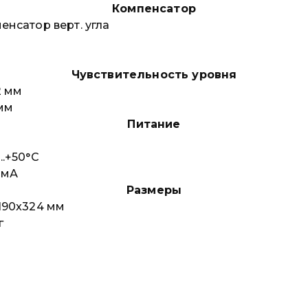
Компенсатор
енсатор верт. угла
Чувствительность уровня
2 мм
 мм
Питание
….+50°C
 мА
Размеры
190x324 мм
г