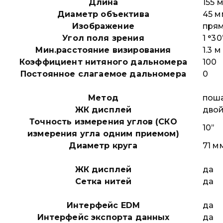
Длина
155 
Диаметр объектива
45 м
Изображение
пря
Угол поля зрения
1 °30
Мин.расстояние визирования
1.3 м
Коэффициент нитяного дальномера
100
Постоянное слагаемое дальномера
0
Метод
пош
ЖК дисплей
дво
Точность измерения углов (СКО
10’’
измерения угла одним приемом)
Диаметр круга
71 м
ЖК дисплей
да
Сетка нитей
да
Интерфейс EDM
да
Интерфейс экспорта данных
да