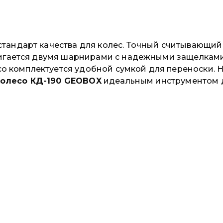
стандарт качества для колес. Точный считывающи
тигается двумя шарнирами с надежными защелками
есо комплектуется удобной сумкой для переноски.
колесо КД-190 GEOBOX
идеальным инструментом д